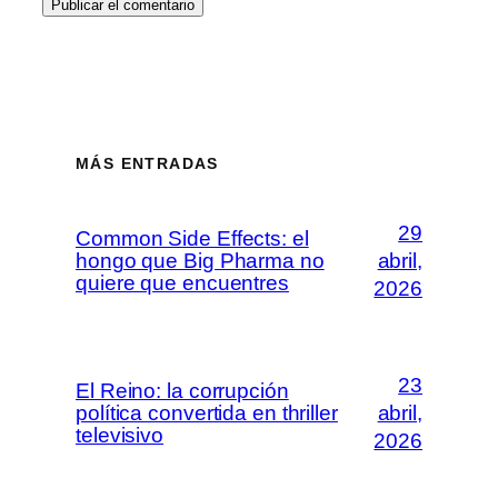
MÁS ENTRADAS
29
Common Side Effects: el
hongo que Big Pharma no
abril,
quiere que encuentres
2026
23
El Reino: la corrupción
política convertida en thriller
abril,
televisivo
2026