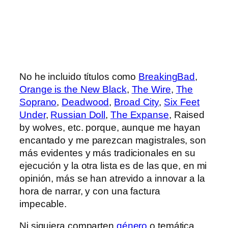
No he incluido títulos como
BreakingBad
,
Orange is the New Black
,
The Wire
,
The
Soprano
,
Deadwood
,
Broad City
,
Six Feet
Under
,
Russian Doll
,
The Expanse
, Raised
by wolves, etc. porque, aunque me hayan
encantado y me parezcan magistrales, son
más evidentes y más tradicionales en su
ejecución y la otra lista es de las que, en mi
opinión, más se han atrevido a innovar a la
hora de narrar, y con una factura
impecable.
Ni siquiera comparten
género
o temática,