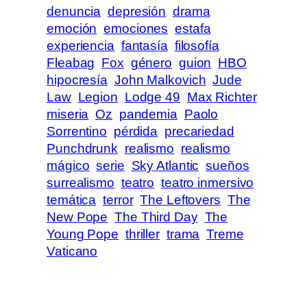
denuncia
depresión
drama
emoción
emociones
estafa
experiencia
fantasía
filosofía
Fleabag
Fox
género
guion
HBO
hipocresía
John Malkovich
Jude
Law
Legion
Lodge 49
Max Richter
miseria
Oz
pandemia
Paolo
Sorrentino
pérdida
precariedad
Punchdrunk
realismo
realismo
mágico
serie
Sky Atlantic
sueños
surrealismo
teatro
teatro inmersivo
temática
terror
The Leftovers
The
New Pope
The Third Day
The
Young Pope
thriller
trama
Treme
Vaticano