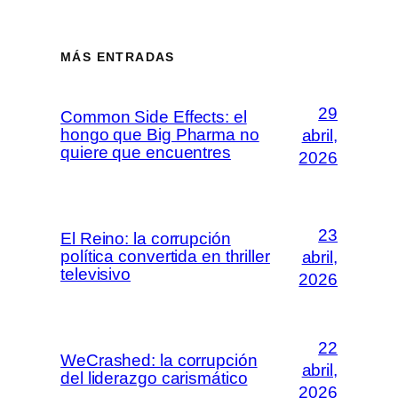
MÁS ENTRADAS
29
Common Side Effects: el
hongo que Big Pharma no
abril,
quiere que encuentres
2026
23
El Reino: la corrupción
política convertida en thriller
abril,
televisivo
2026
22
WeCrashed: la corrupción
abril,
del liderazgo carismático
2026