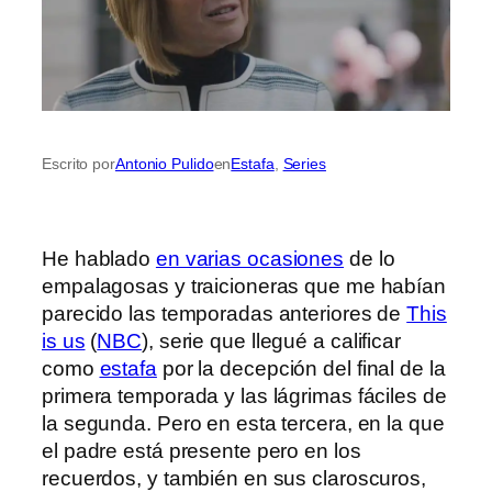
Escrito por
Antonio Pulido
en
Estafa
, 
Series
He hablado
en varias ocasiones
de lo
empalagosas y traicioneras que me habían
parecido las temporadas anteriores de
This
is us
(
NBC
), serie que llegué a calificar
como
estafa
por la decepción del final de la
primera temporada y las lágrimas fáciles de
la segunda. Pero en esta tercera, en la que
el padre está presente pero en los
recuerdos, y también en sus claroscuros,