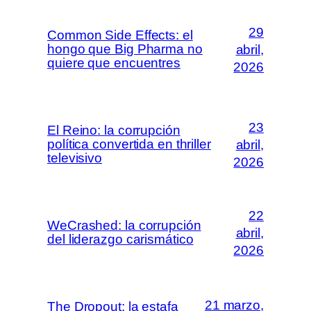
29
Common Side Effects: el
hongo que Big Pharma no
abril,
quiere que encuentres
2026
23
El Reino: la corrupción
política convertida en thriller
abril,
televisivo
2026
22
WeCrashed: la corrupción
abril,
del liderazgo carismático
2026
21 marzo,
The Dropout: la estafa