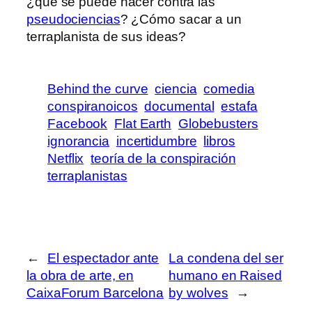
¿qué se puede hacer contra las
pseudociencias
? ¿Cómo sacar a un
terraplanista de sus ideas?
Behind the curve
ciencia
comedia
conspiranoicos
documental
estafa
Facebook
Flat Earth
Globebusters
ignorancia
incertidumbre
libros
Netflix
teoría de la conspiración
terraplanistas
←
El espectador ante
La condena del ser
la obra de arte, en
humano en Raised
CaixaForum Barcelona
by wolves
→