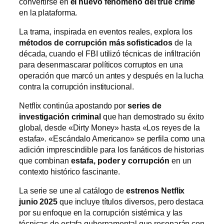
convertirse en
el nuevo fenómeno del true crime
en la plataforma.
La trama, inspirada en eventos reales, explora los
métodos de corrupción más sofisticados
de la
década, cuando el FBI utilizó técnicas de infiltración
para desenmascarar políticos corruptos en una
operación que marcó un antes y después en la lucha
contra la corrupción institucional.
Netflix continúa apostando por
series de
investigación criminal
que han demostrado su éxito
global, desde «Dirty Money» hasta «Los reyes de la
estafa». «Escándalo Americano» se perfila como una
adición imprescindible para los fanáticos de historias
que combinan
estafa, poder y corrupción
en un
contexto histórico fascinante.
La serie se une al catálogo de
estrenos Netflix
junio 2025
que incluye títulos diversos, pero destaca
por su enfoque en la corrupción sistémica y las
técnicas de estafa gubernamental que resonarán con