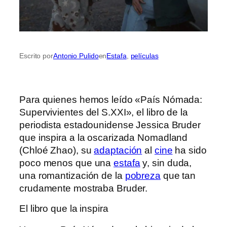
Escrito por
Antonio Pulido
en
Estafa
, 
películas
Para quienes hemos leído «País Nómada:
Supervivientes del S.XXI», el libro de la
periodista estadounidense Jessica Bruder
que inspira a la oscarizada Nomadland
(Chloé Zhao), su
adaptación
al
cine
ha sido
poco menos que una
estafa
y, sin duda,
una romantización de la
pobreza
que tan
crudamente mostraba Bruder.
El libro que la inspira