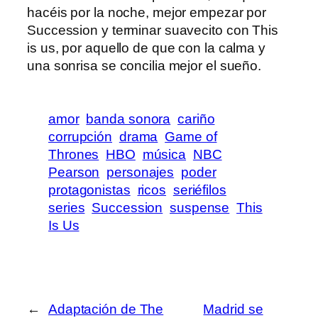
hacéis por la noche, mejor empezar por
Succession y terminar suavecito con This
is us, por aquello de que con la calma y
una sonrisa se concilia mejor el sueño.
amor
banda sonora
cariño
corrupción
drama
Game of
Thrones
HBO
música
NBC
Pearson
personajes
poder
protagonistas
ricos
seriéfilos
series
Succession
suspense
This
Is Us
←
Adaptación de The
Madrid se