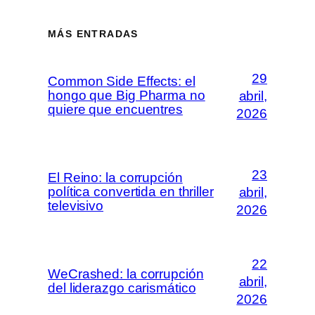
MÁS ENTRADAS
29
Common Side Effects: el
hongo que Big Pharma no
abril,
quiere que encuentres
2026
23
El Reino: la corrupción
política convertida en thriller
abril,
televisivo
2026
22
WeCrashed: la corrupción
abril,
del liderazgo carismático
2026