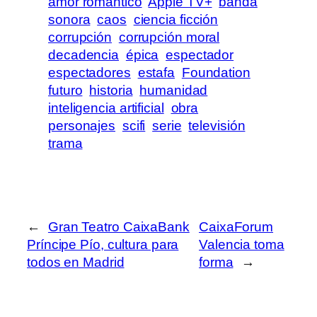
amor romántico
Apple TV+
banda
sonora
caos
ciencia ficción
corrupción
corrupción moral
decadencia
épica
espectador
espectadores
estafa
Foundation
futuro
historia
humanidad
inteligencia artificial
obra
personajes
scifi
serie
televisión
trama
←
Gran Teatro CaixaBank
CaixaForum
Príncipe Pío, cultura para
Valencia toma
todos en Madrid
forma
→