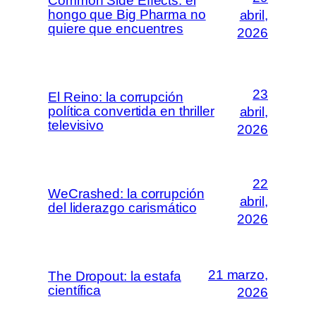
Common Side Effects: el
hongo que Big Pharma no
abril,
quiere que encuentres
2026
23
El Reino: la corrupción
política convertida en thriller
abril,
televisivo
2026
22
WeCrashed: la corrupción
abril,
del liderazgo carismático
2026
21 marzo,
The Dropout: la estafa
científica
2026