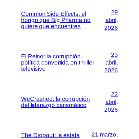
29
Common Side Effects: el
hongo que Big Pharma no
abril,
quiere que encuentres
2026
23
El Reino: la corrupción
política convertida en thriller
abril,
televisivo
2026
22
WeCrashed: la corrupción
abril,
del liderazgo carismático
2026
21 marzo,
The Dropout: la estafa