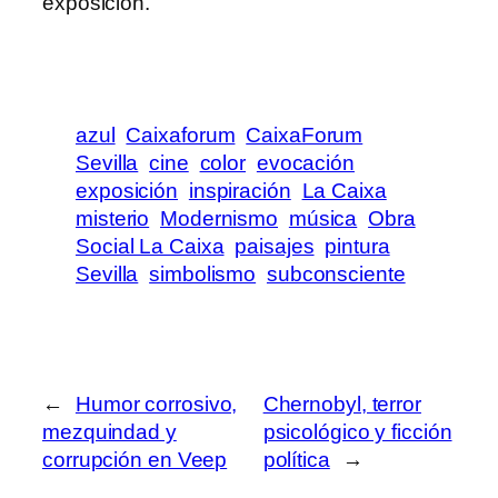
exposición.
azul
Caixaforum
CaixaForum
Sevilla
cine
color
evocación
exposición
inspiración
La Caixa
misterio
Modernismo
música
Obra
Social La Caixa
paisajes
pintura
Sevilla
simbolismo
subconsciente
←
Humor corrosivo,
Chernobyl, terror
mezquindad y
psicológico y ficción
corrupción en Veep
política
→