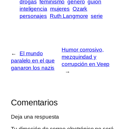
drogas
feminismo
género
guion
inteligencia
mujeres
Ozark
personajes
Ruth Langmore
serie
Humor corrosivo,
←
El mundo
mezquindad y
paralelo en el que
corrupción en Veep
ganaron los nazis
→
Comentarios
Deja una respuesta
Tu dirección de correo electrónico no será