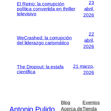
23
El Reino: la corrupción
política convertida en thriller
abril,
televisivo
2026
22
WeCrashed: la corrupción
abril,
del liderazgo carismático
2026
21 marzo,
The Dropout: la estafa
científica
2026
Blog
Eventos
Antonio Pulido
Acerca de
Tienda