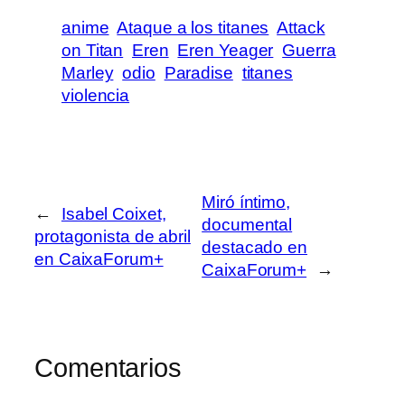
anime
Ataque a los titanes
Attack
on Titan
Eren
Eren Yeager
Guerra
Marley
odio
Paradise
titanes
violencia
Miró íntimo,
←
Isabel Coixet,
documental
protagonista de abril
destacado en
en CaixaForum+
CaixaForum+
→
Comentarios